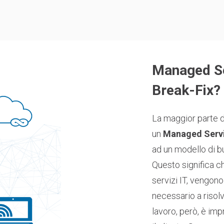
Managed Se
Break-Fix?
La maggior parte d
un
Managed Servi
ad un modello di bu
Questo significa c
servizi IT, vengono
necessario a risol
lavoro, però, è imp