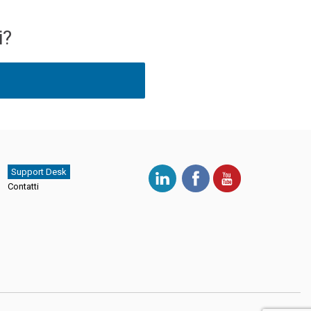
i?
Support Desk
Contatti