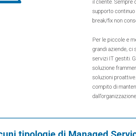
il cliente. Sempre 
supporto continuo 
break/fix non cons
Per le piccole e m
grandi aziende, ci 
servizi IT gestiti. 
soluzione frammen
soluzioni proattive
compito di mantene
dall’organizzazione
cuni tipologie di Managed Servi