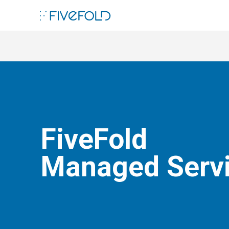
ebook
edIn
l
FiveFold
Managed Serv