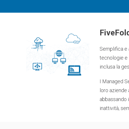
FiveFol
Semplifica e 
tecnologie e 
inclusa la ge
I Managed Ser
loro aziende 
abbassando i 
inattività, s