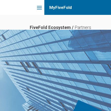
FiveFold Ecosystem /
Partners