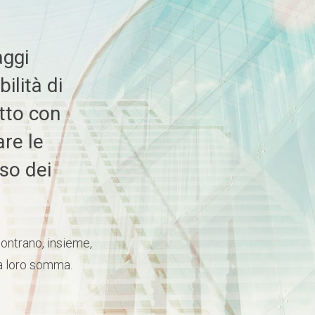
aggi
ilità di
atto con
are le
sso dei
contrano, insieme,
la loro somma.