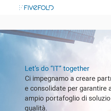
ebook
edIn
l
Let’s do “IT” together
Ci impegnamo a creare partn
e consolidate per garantire ai
ampio portafoglio di soluzion
qualità.