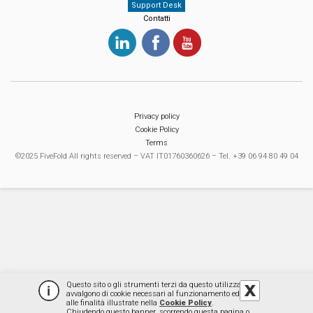
Support Desk
Contatti
Privacy policy
Cookie Policy
Terms
©2025 FiveFold All rights reserved – VAT IT01760360626 – Tel. +39 06 94 80 49 04
Questo sito o gli strumenti terzi da questo utilizzati si
avvalgono di cookie necessari al funzionamento ed utili
alle finalità illustrate nella
Cookie Policy
.
Chiudendo questo banner, scorrendo questa pagina o